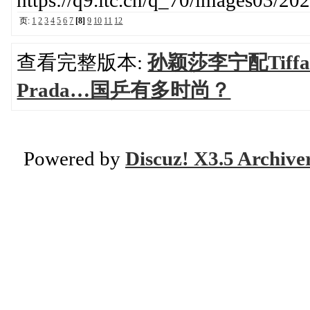
https://q9.itc.cn/q_70/images03/
页:
1
2
3
4
5
6
7
[8]
9
10
11
12
查看完整版本:
孙颖莎李宁配Tif
Prada…国乒有多时尚？
Powered by
Discuz! X3.5 Archive