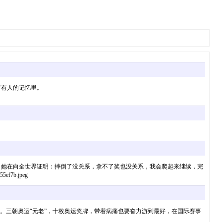
所有人的记忆里。
。她在向全世界证明：摔倒了没关系，拿不了奖也没关系，我会爬起来继续，完
ef7b.jpeg
。三朝奥运“元老”，十枚奥运奖牌，带着病痛也要奋力游到最好，在国际赛事