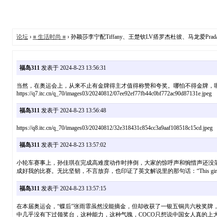
论坛
›
≡ 生活时尚 ≡
› 孙颖莎李宁配Tiffany、王楚钦LV搭罗杰杜彼、马龙爱Pr
福岛311
发表于 2024-8-23 13:56:31
当然，在奥运会上，从来不止有金牌得主才值得称赞和夸奖。哪怕不得金牌，
https://q7.itc.cn/q_70/images03/20240812/07ee92ef77fb44c0bf772ac90d87131e.jpeg
福岛311
发表于 2024-8-23 13:56:48
https://q8.itc.cn/q_70/images03/20240812/32e318431c854cc3a9aaf108518c15cd.jpeg
福岛311
发表于 2024-8-23 13:57:02
小轮车赛事上，孙佳琪在完成高难度动作时摔倒，大家的惊呼声和惋惜声还没
成好我的比赛。无比坚韧，不言放弃，也印证了英文解说里的那句话：“This girl is meant to be big.”h
福岛311
发表于 2024-8-23 13:57:15
在本届奥运会，“蝶后”张雨霏虽然没能摘金，但却收获了一银五铜共六枚奖牌
中几乎没有下过领奖台，这种能力，这种气魄，COCO只想说中国女人真的上大分！https://q5.itc.cn/