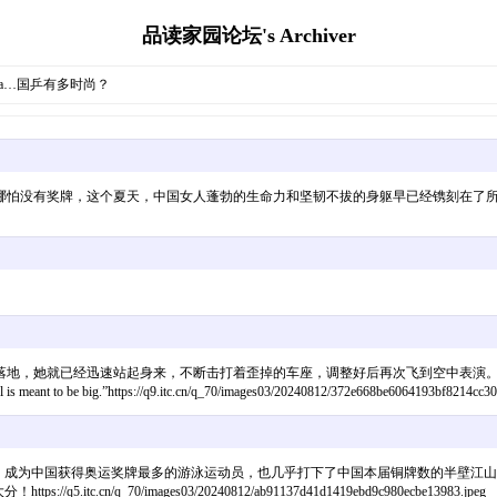
品读家园论坛's Archiver
ada…国乒有多时尚？
哪怕没有奖牌，这个夏天，中国女人蓬勃的生命力和坚韧不拔的身躯早已经镌刻在了
落地，她就已经迅速站起身来，不断击打着歪掉的车座，调整好后再次飞到空中表演
ttps://q9.itc.cn/q_70/images03/20240812/372e668be6064193bf8214cc3055
，成为中国获得奥运奖牌最多的游泳运动员，也几乎打下了中国本届铜牌数的半壁江山
q_70/images03/20240812/ab91137d41d1419ebd9c980ecbe13983.jpeg