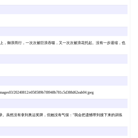
浪而上，御浪而行，一次次被巨浪吞噬，又一次次被浪花托起。没有一步退缩，也
e058589b7f8948b781c5d388d62eab04.jpeg
佳记录。虽然没有拿到奥运奖牌，但她没有气馁：“我会把遗憾带到接下来的训练