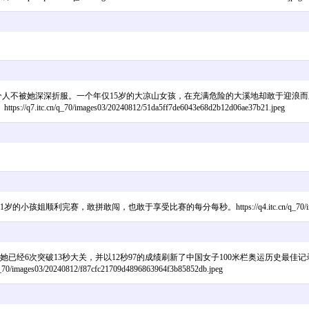
有一个人不被她深深折服。一个年仅15岁的大凉山女孩，在充满危险的大溪地却敢于迎
0/images03/20240812/51da5ff7de6043e68d2b12d06ae37b21.jpeg
，也敢于享受比赛的每分每秒。https://q4.itc.cn/q_70/images03/20240812/
运她已经6次突破13秒大关，并以12秒97的成绩刷新了中国女子100米栏奥运历史最
/20240812/f87cfc21709d4896863964f3b85852db.jpeg