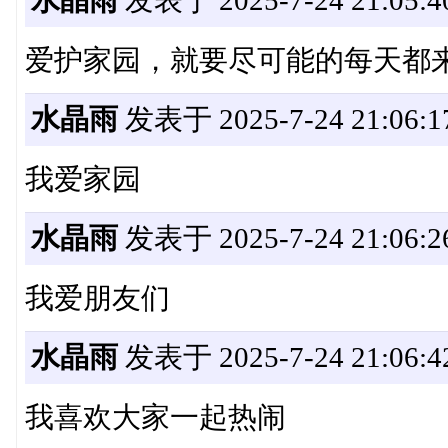
水晶雨
发表于 2025-7-24 21:05:4
爱护家园，就要尽可能的每天都
水晶雨
发表于 2025-7-24 21:06:1
我爱家园
水晶雨
发表于 2025-7-24 21:06:2
我爱朋友们
水晶雨
发表于 2025-7-24 21:06:4
我喜欢大家一起热闹