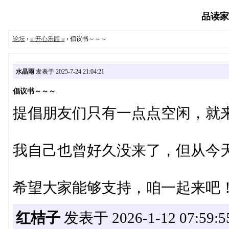
品读家园
论坛
›
≡ 开心乐园 ≡
› 倡议书～～～
水晶雨
发表于 2025-7-24 21:04:21
倡议书～～～
提倡朋友们只有一点点空闲，就
我自己也曾好久没来了，但从今
希望大家能够支持，咱一起来吧
红桔子
发表于 2026-1-12 07:59:5