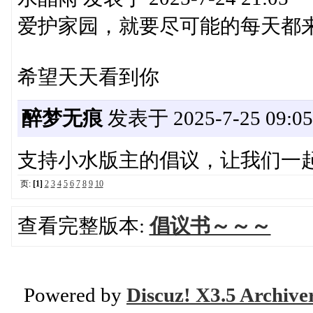
爱护家园，就要尽可能的每天都
希望天天看到你
醉梦无痕
发表于 2025-7-25 09:05
支持小水版主的倡议，让我们一
页:
[1]
2
3
4
5
6
7
8
9
10
查看完整版本:
倡议书～～～
Powered by
Discuz! X3.5 Archive