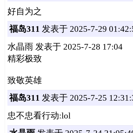
好自为之
福岛311
发表于 2025-7-29 01:42:
水晶雨 发表于 2025-7-28 17:04
精彩极致
致敬英雄
福岛311
发表于 2025-7-25 12:31:
忠不忠看行动:lol