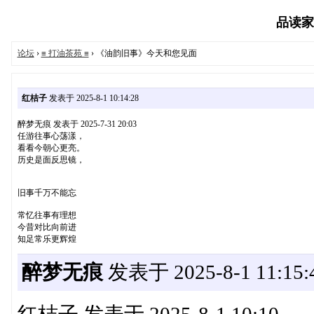
品读家园
论坛
›
≡ 打油茶苑 ≡
› 《油韵旧事》今天和您见面
红桔子
发表于 2025-8-1 10:14:28
醉梦无痕 发表于 2025-7-31 20:03
任游往事心荡漾，
看看今朝心更亮。
历史是面反思镜，
旧事千万不能忘
常忆往事有理想
今昔对比向前进
知足常乐更辉煌
醉梦无痕
发表于 2025-8-1 11:15: