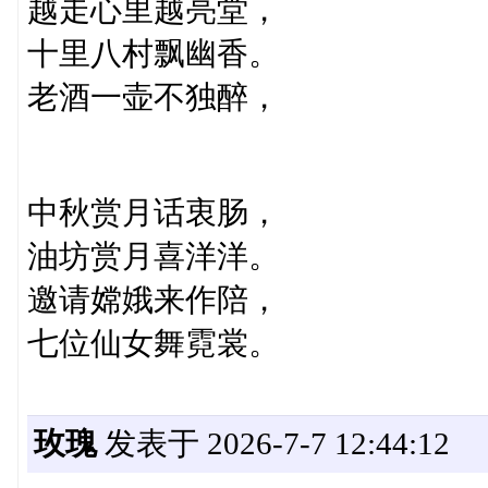
越走心里越亮堂，
十里八村飘幽香。
老酒一壶不独醉，
中秋赏月话衷肠，
油坊赏月喜洋洋。
邀请嫦娥来作陪，
七位仙女舞霓裳。
玫瑰
发表于 2026-7-7 12:44:12