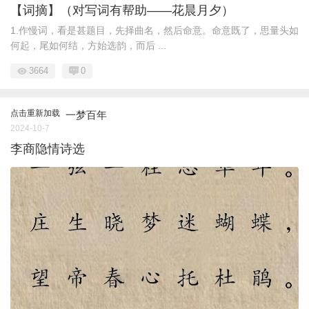
【词摘】（对写词有帮助——花晨月夕）
1.作慢词，看是甚题目，先择曲名，然后命意。命意既了，思量头如
何起，尾如何结，方始选韵，而后 ...
3664
0
点击重新加载
一梦百年
2024-10-7
李商隐情诗选