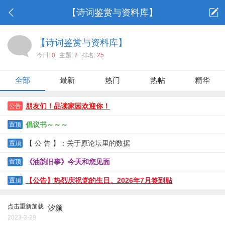
【诗词鉴赏与资料库】
【诗词鉴赏与资料库】
今日:
0
主题:
7
排名:
25
全部
最新
热门
热帖
精华
朋友们！品读家园欢迎你！
公告
倡议书～～～
置顶
【 公 告 】：关于原论坛里的数据
置顶
《油韵旧事》今天和您见面
置顶
【公告】热烈庆祝党的生日。2026年7月签到贴
置顶
点击重新加载
汐颜
2023-3-29