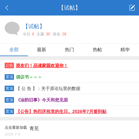
【试帖】
【试帖】
今日:
0
主题:
30
排名:
28
全部
最新
热门
热帖
精华
朋友们！品读家园欢迎你！
公告
倡议书～～～
置顶
【 公 告 】：关于原论坛里的数据
置顶
《油韵旧事》今天和您见面
置顶
【公告】热烈庆祝党的生日。2026年7月签到贴
置顶
点击重新加载
青芜
2026-7-9