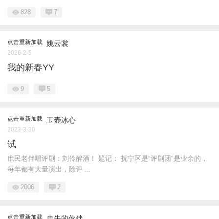
828
7
点击重新加载
姚云裳
2026-2-5
我的新春YY
9
5
点击重新加载
玉壶冰心
2023-3-30
试
庶民老伴唱评剧：刘伶醉酒！ 题记： 抚宁区是“评剧团”是业余的，
每年都有大量演出，除评 ...
2006
2
点击重新加载
走失的伙伴