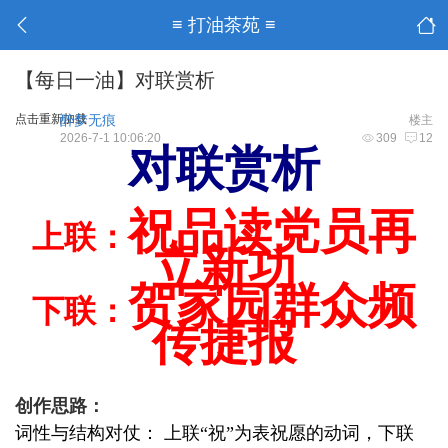
≡ 打油茶苑 ≡
【每日一油】对联赏析
点击重新加载
醉梦无痕
楼主
2026-7-1 10:06:20
309
12
对联赏析
祝品读党员再
上联：
立新功
贺家园群众频
下联：
传捷报
创作思路：
词性与结构对仗： 上联“祝”为表祝愿的动词，下联