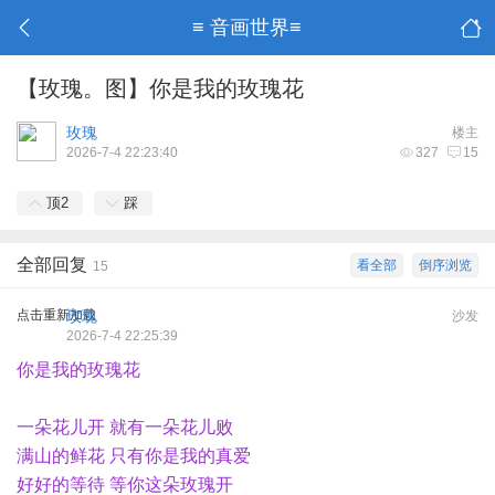
≡ 音画世界≡
【玫瑰。图】你是我的玫瑰花
玫瑰
楼主
2026-7-4 22:23:40
327
15
顶
2
踩
全部回复
看全部
倒序浏览
15
点击重新加载
玫瑰
沙发
2026-7-4 22:25:39
你是我的玫瑰花
一朵花儿开 就有一朵花儿败
满山的鲜花 只有你是我的真爱
好好的等待 等你这朵玫瑰开