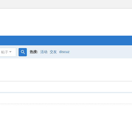
热搜:
活动
交友
discuz
帖子
搜
索