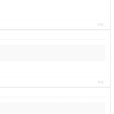
举报
举报