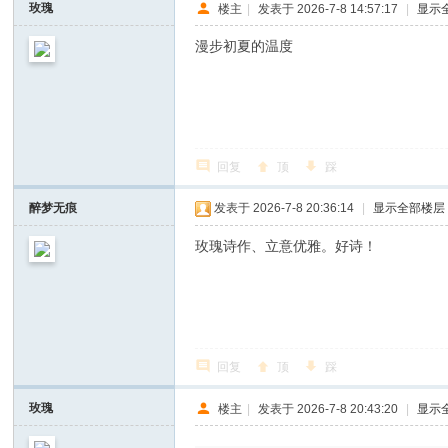
玫瑰
楼主
|
发表于 2026-7-8 14:57:17
|
显示
漫步初夏的温度
回复
顶
踩
醉梦无痕
发表于 2026-7-8 20:36:14
|
显示全部楼层
玫瑰诗作、立意优雅。好诗！
回复
顶
踩
玫瑰
楼主
|
发表于 2026-7-8 20:43:20
|
显示