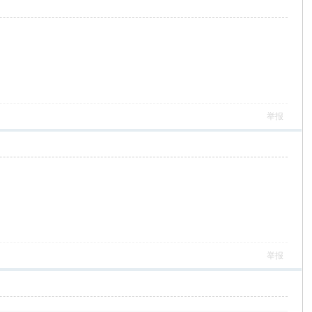
举报
举报