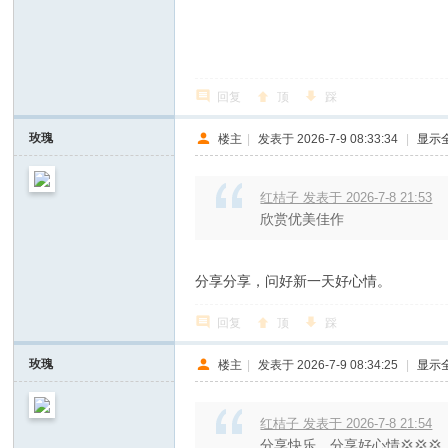
回复
顶
踩
玫瑰
楼主
|
发表于 2026-7-9 08:33:34
|
显示
红桔子 发表于 2026-7-8 21:53
欣赏优美佳作
分享分享，问好新一天好心情。
回复
顶
踩
玫瑰
楼主
|
发表于 2026-7-9 08:34:25
|
显示
红桔子 发表于 2026-7-8 21:54
分享快乐，分享好心情💢💢💢