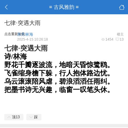
≡ 古风雅韵 ≡
七律·突遇大雨
点击重新加载
东方林海
楼主
2025-4-15 10:26:18
1454
13
七律·突遇大雨
诗/林海
野
花千瓣逐波流，地暗天昏惊鹭鸥。
飞雀缩身檐下躲，行人抱体路边忧。
乌云滚滚陪风虐，碧浪滔滔任雨纠。
把墨书诗无兴趣，临窗一叹笔头休。
顶
13
踩