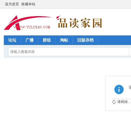
设为首页
收藏本站
论坛
广播
群组
淘帖
旧版存档
请稍候...