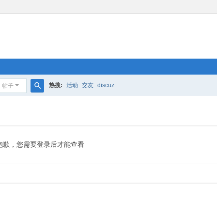
热搜:
活动
交友
discuz
帖子
搜
索
抱歉，您需要登录后才能查看