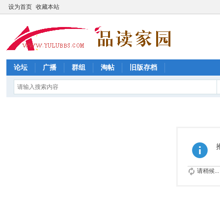
设为首页
收藏本站
论坛
广播
群组
淘帖
旧版存档
请稍候...