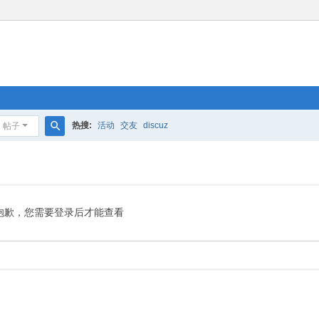
热搜:
活动
交友
discuz
帖子
搜
索
抱歉，您需要登录后才能查看