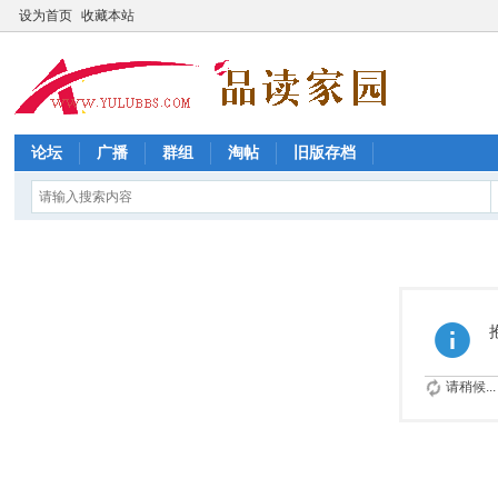
设为首页
收藏本站
论坛
广播
群组
淘帖
旧版存档
请稍候...