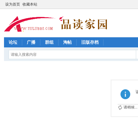
设为首页
收藏本站
论坛
广播
群组
淘帖
旧版存档
请稍候...