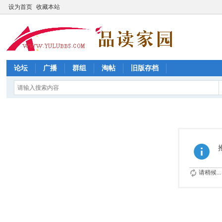
设为首页
收藏本站
论坛
广播
群组
淘帖
旧版存档
请稍候...