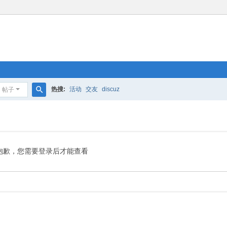
热搜:
活动
交友
discuz
帖子
搜
索
抱歉，您需要登录后才能查看