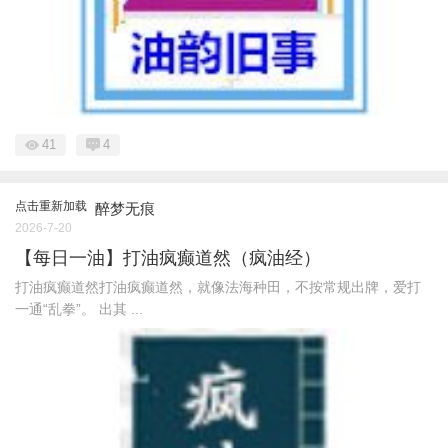
41
4
点击重新加载
醉梦无痕
2026-7-20
【每日一油】打油疯癫道然（疯油经）
打油疯癫道然打油疯癫道然，就像法海种田，不按常规出牌，爱打
一通“乱拳”。 出其 ...