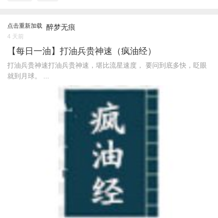
点击重新加载
醉梦无痕
4 天前
【每日一油】打油兵贵神速（疯油经）
打油兵贵神速打油兵贵神速，堪比流星速度， 要问到底多快，眨眼
就到月球。 ...