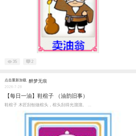
35
2
点击重新加载
醉梦无痕
2026-7-28
【每日一油】鞋楦子 （油韵旧事）
鞋楦子 木匠刮刨做楦头，楦头刮得光溜溜。 ...