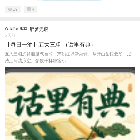
29
4
点击重新加载
醉梦无痕
5 天前
【每日一油】五大三粗 （话里有典）
五大三粗虎背熊腰气自熊，声如红鼎势如钟。拳开山岳惊云裂，足
踏江河骇浪空。豪饮千杯嫌盏小， ...