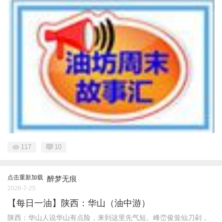
117
10
点击重新加载
醉梦无痕
2026-7-25
【每日一油】陕西：华山（油中游）
陕西：华山人说华山有点险，来到这里先气短。峰峦俊耸仙刀剁，