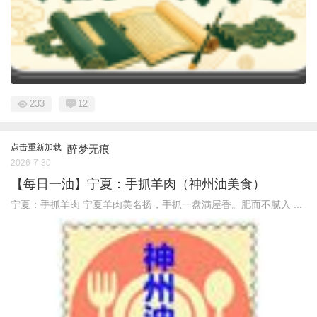
233
12
点击重新加载
醉梦无痕
2026-7-30
【每日一油】宁夏：手抓羊肉（神州油美食）
宁夏：手抓羊肉 宁夏羊肉美名扬，手抓一盘满屋香。肥而不腻入 ...