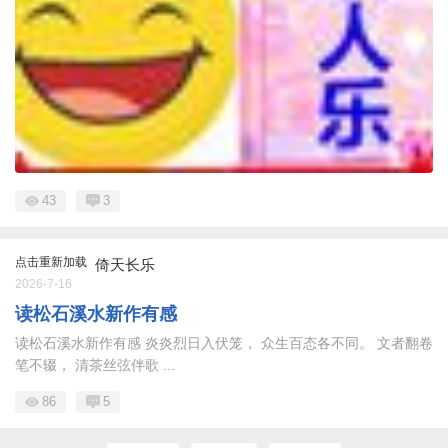
43
3
点击重新加载
倚天长乐
2026-7-16
读松石溪水新作有感
读松石溪水新作有感 炎炎烈日入伏笼， 众生百态各不同。 文者翻卷
笔不辍， 清茶丝弦伴歌 ...
86
5