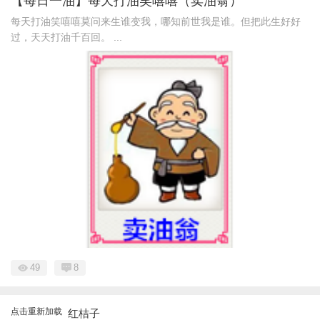
【每日一油】每天打油笑嘻嘻（卖油翁）
每天打油笑嘻嘻莫问来生谁变我，哪知前世我是谁。但把此生好好
过，天天打油千百回。 ...
49
8
点击重新加载
红桔子