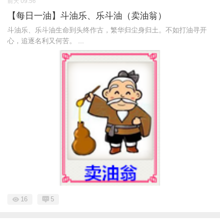
前天 09:56
【每日一油】斗油乐、乐斗油（卖油翁）
斗油乐、乐斗油生命到头终作古，繁华归尘身归土。不如打油寻开
心，追逐名利又何苦。 ...
16
5