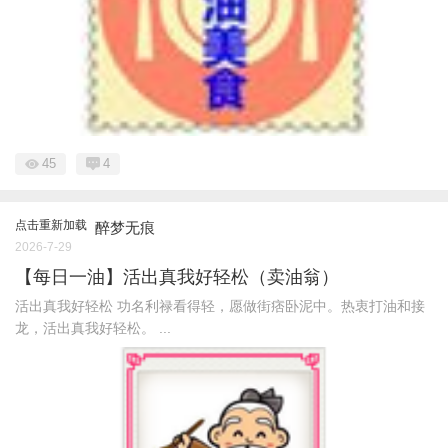
45
4
点击重新加载
醉梦无痕
2026-7-29
【每日一油】活出真我好轻松（卖油翁）
活出真我好轻松 功名利禄看得轻，愿做街痞卧泥中。热衷打油和接
龙，活出真我好轻松。 ...