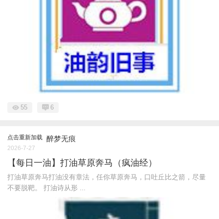
55
6
点击重新加载
醉梦无痕
2026-7-27
【每日一油】打油草原奔马（疯油经）
打油草原奔马打油没有章法，任你草原奔马，口吐丘比之箭，尽量
不要脱靶。 打油诗从形 ...