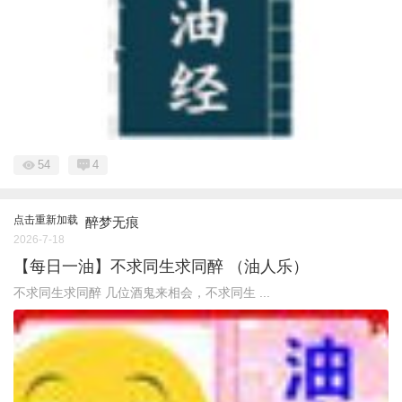
54
4
点击重新加载
醉梦无痕
2026-7-18
【每日一油】不求同生求同醉 （油人乐）
不求同生求同醉 几位酒鬼来相会，不求同生 ...