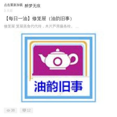
点击重新加载
醉梦无痕
3 天前
【每日一油】修笼屉（油韵旧事）
修笼屉 笼屉蒸食代代传，木片芦席藤条栓。 ...
38
12