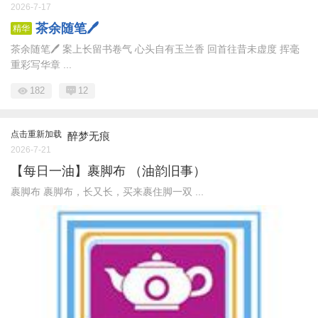
2026-7-17
茶余随笔🖊
精华
茶余随笔🖊 案上长留书卷气 心头自有玉兰香 回首往昔未虚度 挥毫
重彩写华章 ...
182
12
点击重新加载
醉梦无痕
2026-7-21
【每日一油】裹脚布 （油韵旧事）
裹脚布 裹脚布，长又长，买来裹住脚一双 ...