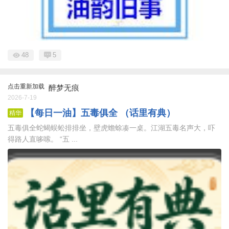
48
5
点击重新加载
醉梦无痕
2026-7-19
【每日一油】五毒俱全 （话里有典）
精华
五毒俱全蛇蝎蜈蚣排排坐，壁虎蟾蜍凑一桌。江湖五毒名声大，吓
得路人直哆嗦。 “五 ...