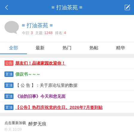
≡ 打油茶苑 ≡
≡ 打油茶苑 ≡
今日:
3
主题:
1248
排名:
4
全部
最新
热门
热帖
精华
朋友们！品读家园欢迎你！
公告
倡议书～～～
置顶
【 公 告 】：关于原论坛里的数据
置顶
《油韵旧事》今天和您见面
置顶
【公告】热烈庆祝党的生日。2026年7月签到贴
置顶
点击重新加载
醉梦无痕
昨天 10:09