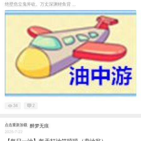
绝壁危立鬼斧砍。万丈深渊鲤鱼背 ...
34
2
点击重新加载
醉梦无痕
2026-7-22