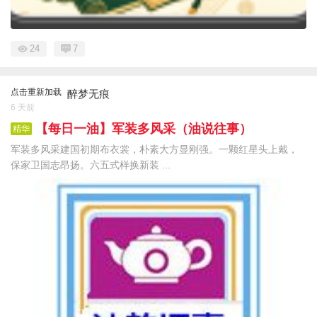
24
7
点击重新加载
醉梦无痕
6 天前
【每日一油】军装多风采（油说往事）
精华
军装多风采建国初期布衣裳，朴素大方显刚强。一颗红星头上戴，
保家卫国志昂扬。六五式样换新装 ...