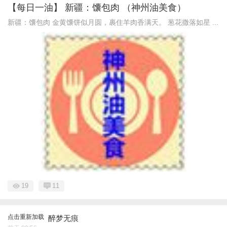
【每日一油】 新疆：馕包肉 （神州油美食）
新疆：馕包肉 金黄馕饼似月圆，裹住羊肉香满天。 葱花撒落如星 ...
19
11
点击重新加载
醉梦无痕