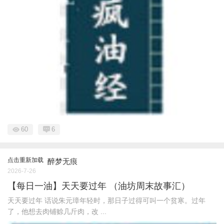
60
6
点击重新加载
醉梦无痕
2026-7-26
【每日一油】天天要过年 （油坊周末故事汇）
天天要过年 话说朱元璋年轻时，那日子过得可叫一个贫寒。过年
了，他想去肉铺赊几斤肉，改 ...