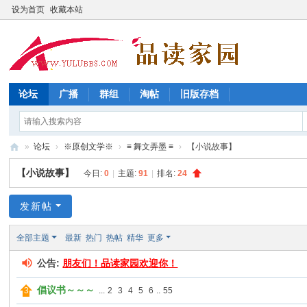
设为首页
收藏本站
论坛
广播
群组
淘帖
旧版存档
»
论坛
›
※原创文学※
›
≡ 舞文弄墨 ≡
›
【小说故事】
品
【小说故事】
今日:
0
|
主题:
91
|
排名:
24
读
家
发新帖
园
全部主题
最新
热门
热帖
精华
更多
论
公告:
朋友们！品读家园欢迎你！
坛
倡议书～～～
...
2
3
4
5
6
..
55