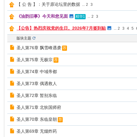
【 公 告 】：关于原论坛里的数据
...
2
3
《油韵旧事》今天和您见面
...
2
3
精华1
【公告】热烈庆祝党的生日。2026年7月签到贴
...
2
3
4
5
版块主题
圣人第76章 飘雪峰遇袭
荐
圣人第75章 无极宗
荐
圣人第74章 中域帝都
圣人第73章 偶遇救人
圣人第72章 暂别东临
圣人第71章 北狄国师府
圣人第70章 东临皇朝
荐
圣人第69章 无烟炸药