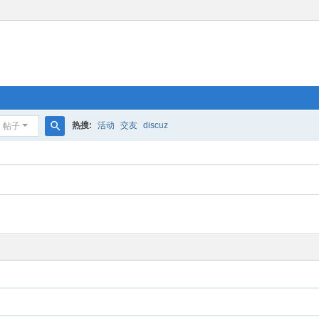
热搜:
活动
交友
discuz
帖子
搜
索