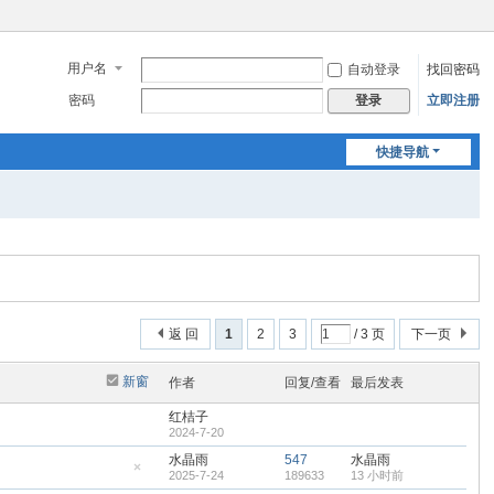
用户名
自动登录
找回密码
密码
立即注册
登录
快捷导航
返 回
1
2
3
/ 3 页
下一页
新窗
作者
回复/查看
最后发表
红桔子
2024-7-20
水晶雨
547
水晶雨
2025-7-24
189633
13 小时前
隐