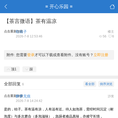
≡ 开心乐园 ≡
【茶言微语】茶有温凉
点击重新加载
红桔子
楼主
2026-7-8 12:53:46
56
6
附件:
您需要
登录
才可以下载或查看附件。没有账号？
立即注册
顶
1
踩
全部回复
看全部
倒序浏览
6
点击重新加载
醉梦无痕
沙发
2026-7-8 14:24:42
是的，桔子。茶有温有凉，人有远有近。待人如泡茶，需经时间沉淀（耐
泡度）与多次磨合（多泡滋味），急躁者难品真味，亦难守长情 。‌‌