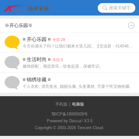
搜索关键字
※开心乐园※
≡ 开心乐园 ≡
今日 29
今天你灌水了吗？让我们都来大笑几回。【交流群：414048538】
≡ 生活时尚 ≡
今日 5
服饰搭配，潮流资讯；饮食起居，保健常识。
≡ 锦绣珍藏 ≡
个人衣柜, 漂亮签名, 靓丽头像, 头签素材, 尽显个性宝物收藏.
手机版
|
电脑版
鄂ICP备19005928号
Powered by Discuz!
X3.5
Copyright © 2001-2026 Tencent Cloud.