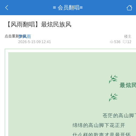
≡ 会员翻唱≡
【风雨翻唱】最炫民族风
点击重新加载
梦风雨
楼主
2026-5-15 09:12:41
536
12
最炫
苍茫的高山脚
绵绵的高山脚下花正开
什么样的歌声才是最开怀